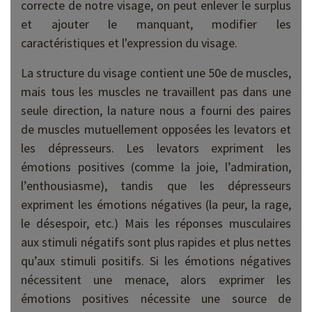
correcte de notre visage, on peut enlever le surplus
et ajouter le manquant, modifier les
caractéristiques et l'expression du visage.
La structure du visage contient une 50e de muscles,
mais tous les muscles ne travaillent pas dans une
seule direction, la nature nous a fourni des paires
de muscles mutuellement opposées les levators et
les dépresseurs. Les levators expriment les
émotions positives (comme la joie, l’admiration,
l’enthousiasme), tandis que les dépresseurs
expriment les émotions négatives (la peur, la rage,
le désespoir, etc.) Mais les réponses musculaires
aux stimuli négatifs sont plus rapides et plus nettes
qu’aux stimuli positifs. Si les émotions négatives
nécessitent une menace, alors exprimer les
émotions positives nécessite une source de