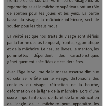
frontale et les sourcils. Au milieu du visage les os
zygomatiques et la mâchoire supérieure ont un rôle
de soutien pour les joues et les yeux. La partie
basse du visage, la mâchoire inférieure, sert de
soutien pour les tissus mous.
La vérité est que nos traits du visage sont définis
par la forme des os temporal, frontal, zygomatique
et de la mâchoire. Le nez, les lèvres, le menton, les
pommettes dépendent des caractéristiques
génétiquement spécifiées de ces dernières.
Avec l'âge le volume de la masse osseuse diminue
et cela se reflète sur le visage, distorsions des
contours du visage, rétraction de la bouche,
déformation de la ligne de la mâchoire. Lors d’une
usure importante des dents et de la modification
de l’angle de la mâchoire peut apparaître les