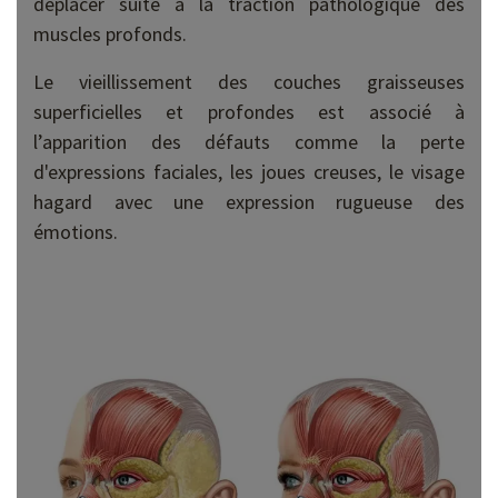
déplacer suite à la traction pathologique des
muscles profonds.
Le vieillissement des couches graisseuses
superficielles et profondes est associé à
l’apparition des défauts comme la perte
d'expressions faciales, les joues creuses, le visage
hagard avec une expression rugueuse des
émotions.