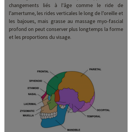
changements liés à l'âge comme le ride de
l’amertume, les rides verticales le long de l’oreille et
les bajoues, mais grasse au massage myo-fascial
profond on peut conserver plus longtemps la forme
et les proportions du visage.