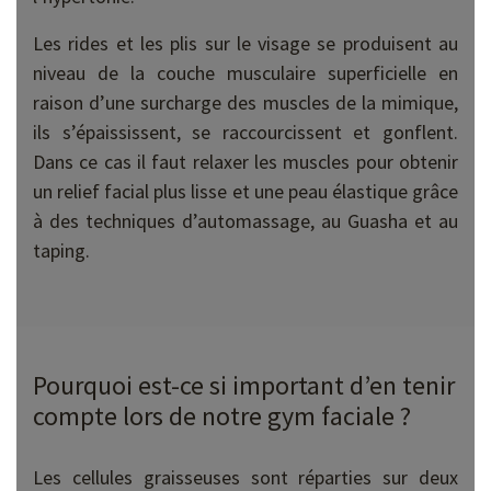
Les rides et les plis sur le visage se produisent au
niveau de la couche musculaire superficielle en
raison d’une surcharge des muscles de la mimique,
ils s’épaississent, se raccourcissent et gonflent.
Dans ce cas il faut relaxer les muscles pour obtenir
un relief facial plus lisse et une peau élastique grâce
à des techniques d’automassage, au Guasha et au
taping.
Pourquoi est-ce si important d’en tenir
compte lors de notre gym faciale ?
Les cellules graisseuses sont réparties sur deux