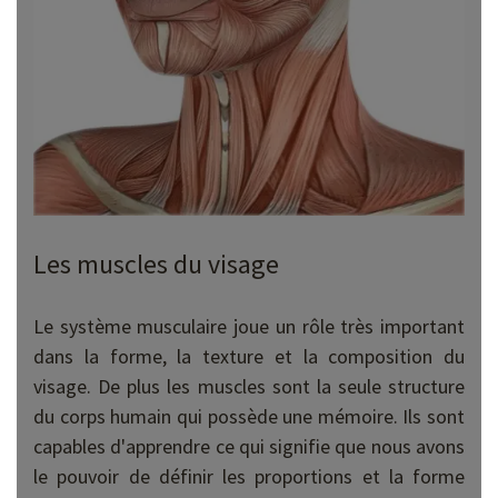
Les muscles du visage
Le système musculaire joue un rôle très important
dans la forme, la texture et la composition du
visage. De plus les muscles sont la seule structure
du corps humain qui possède une mémoire. Ils sont
capables d'apprendre ce qui signifie que nous avons
le pouvoir de définir les proportions et la forme