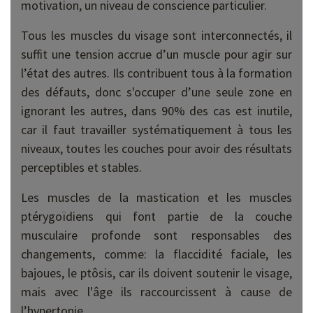
motivation, un niveau de conscience particulier.
Tous les muscles du visage sont interconnectés, il
suffit une tension accrue d’un muscle pour agir sur
l’état des autres. Ils contribuent tous à la formation
des défauts, donc s'occuper d’une seule zone en
ignorant les autres, dans 90% des cas est inutile,
car il faut travailler systématiquement à tous les
niveaux, toutes les couches pour avoir des résultats
perceptibles et stables.
Les muscles de la mastication et les muscles
ptérygoïdiens qui font partie de la couche
musculaire profonde sont responsables des
changements, comme: la flaccidité faciale, les
bajoues, le ptôsis, car ils doivent soutenir le visage,
mais avec l'âge ils raccourcissent à cause de
l’hypertonie.