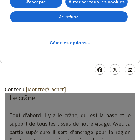
Ne plus blâmer la peau
pour ses défauts
Dorina DARII
9 Juillet 2023
Mis à jour : 23 Novembre 2023
Contenu
[Montrer/Cacher]
Le crâne
Tout d’abord il y a le crâne, qui est la base et le
support de tous les tissus de notre visage. Avec sa
partie supérieure il sert d’ancrage pour la région