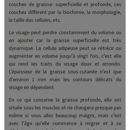
couches de graisse: superficielle et profonde, ces
couches diffèrent par la biochimie, la morphologie,
la taille des cellules, etc.
Le visage peut perdre constamment du volume ou
en ajouter car la graisse superficielle est très
dynamique. La cellule adipeuse peut se rétrécir ou
augmenter en volume jusqu'à vingt fois, c’est elle
qui rend les traits du visage doux et arrondis.
L'épaisseur de la graisse sous-cutanée n’est que
d’environ 1 mm mais les contours délicats du
visage en dépendent.
En ce qui concerne la graisse profonde, elle est
située sous les muscles et ne changera presque pas
même si vous allez beaucoup maigrir, mais c’est
avec l'âge qu’elle commence à migrer et à se