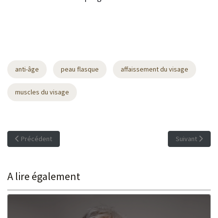
anti-âge
peau flasque
affaissement du visage
muscles du visage
Article précédent : La beauté de nos yeux : Jeunesse et éclat des yeu
Article suivant
Précédent
Suivant
A lire également