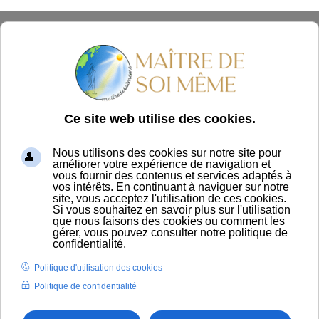
Panier
Le
lifting RF du visage
, aussi appelé radiofréquence
visage, est une technique de
médecine esthétique
qui
utilise la chaleur pour stimuler les tissus cutanés,
favoriser la production de collagène et améliorer la
fermeté de la peau.
Même si cette méthode est souvent présentée comme
douce ou non chirurgicale, elle reste une procédure
active. La chaleur agit en profondeur, crée une réaction
inflammatoire contrôlée et demande ensuite une
véritable phase de récupération. Cette récupération