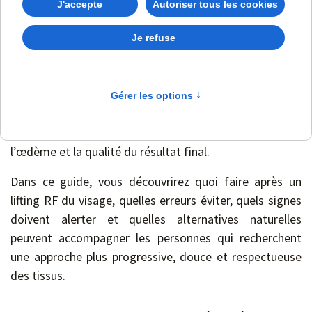
peut durer quelques jours pour une radiofréquence non
invasive, mais elle peut s’étendre sur plusieurs semaines
après une radiofréquence plus intense ou une RF
associée aux micro-aiguilles.
Une bonne
routine post-RF
est donc essentielle. Les
soins réalisés à la maison peuvent influencer le confort,
la cicatrisation, le risque de taches, l’intensité de
l’œdème et la qualité du résultat final.
Dans ce guide, vous découvrirez quoi faire après un
lifting RF du visage, quelles erreurs éviter, quels signes
doivent alerter et quelles alternatives naturelles
peuvent accompagner les personnes qui recherchent
une approche plus progressive, douce et respectueuse
des tissus.