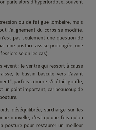
 on parle alors d’hyperlordose, souvent
ression ou de fatigue lombaire, mais
tout l’alignement du corps se modifie.
n’est pas seulement une question de
é par une posture assise prolongée, une
fessiers selon les cas).
vivent : le ventre qui ressort à cause
sse, le bassin bascule vers l’avant
nent”, parfois comme s’il était gonflé,
est un point important, car beaucoup de
posture.
oids déséquilibrée, surcharge sur les
nne nouvelle, c’est qu’une fois qu’on
la posture pour restaurer un meilleur