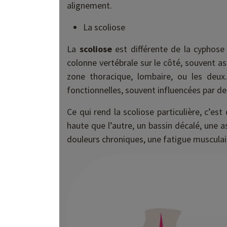
alignement.
La scoliose
La
scoliose
est différente de la cyphose 
colonne vertébrale sur le côté, souvent as
zone thoracique, lombaire, ou les deux.
fonctionnelles, souvent influencées par de
Ce qui rend la scoliose particulière, c’e
haute que l’autre, un bassin décalé, une a
douleurs chroniques, une fatigue musculai