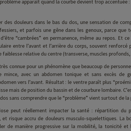
e problème apparaît quand la courbe devient trop accentuée :
er des douleurs dans le bas du dos, une sensation de comp
 fessiers, et parfois une gêne dans les genoux, parce que 
 d’être “cambrées” en permanence, même au repos. Et ce 
ulaire entre l’avant et l’arrière du corps, souvent renforc
e faiblesse relative du centre (transverse, muscles profonds, 
t très connue pour un phénomène que beaucoup de personnes 
 mince, avec un abdomen tonique et sans excès de grai
domen vers l’avant. Résultat : le ventre paraît plus “proémi
isse mais de position du bassin et de courbure lombaire. C’
dos sans comprendre que le “problème” vient surtout de la 
ose peut réellement impacter la santé : répartition du p
, et risque accru de douleurs musculo-squelettiques. La bo
r de manière progressive sur la mobilité, la tonicité et 