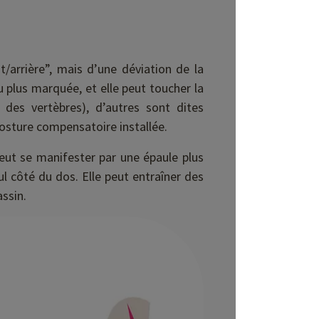
t/arrière”, mais d’une déviation de la
u plus marquée, et elle peut toucher la
 des vertèbres), d’autres sont dites
posture compensatoire installée.
peut se manifester par une épaule plus
ul côté du dos. Elle peut entraîner des
ssin.