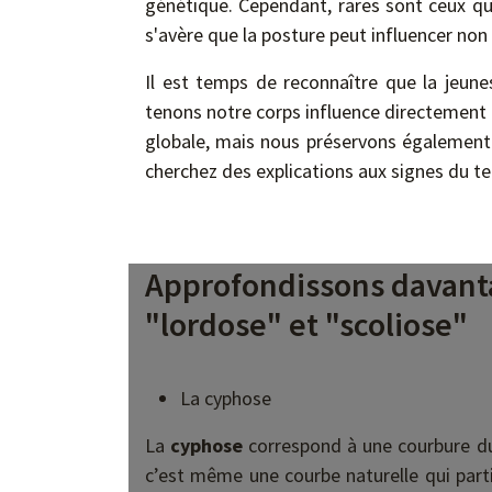
génétique. Cependant, rares sont ceux qui
s'avère que la posture peut influencer non
Il est temps de reconnaître que la jeun
tenons notre corps influence directement
globale, mais nous préservons également 
cherchez des explications aux signes du te
Approfondissons davanta
"lordose" et "scoliose"
La cyphose
La
cyphose
correspond à une courbure du 
c’est même une courbe naturelle qui parti