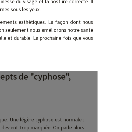
nesse du visage et la posture correcte. Il
rnes sous les yeux.
itements esthétiques. La façon dont nous
non seulement nous améliorons notre santé
le et durable. La prochaine fois que vous
epts de "cyphose",
ique. Une légère cyphose est normale :
e devient trop marquée. On parle alors