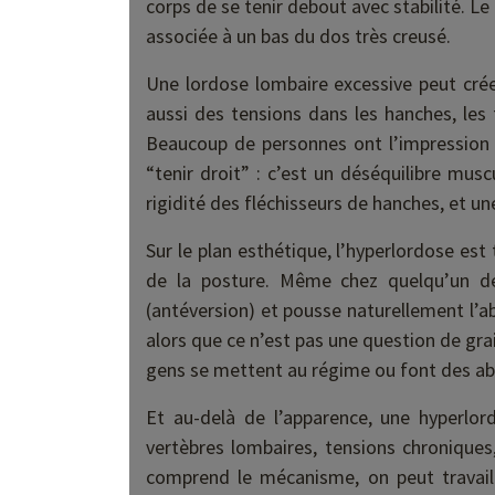
corps de se tenir debout avec stabilité. L
associée à un bas du dos très creusé.
Une lordose lombaire excessive peut cré
aussi des tensions dans les hanches, les
Beaucoup de personnes ont l’impression
“tenir droit” : c’est un déséquilibre musc
rigidité des fléchisseurs de hanches, et un
Sur le plan esthétique, l’hyperlordose es
de la posture. Même chez quelqu’un de
(antéversion) et pousse naturellement l’ab
alors que ce n’est pas une question de gra
gens se mettent au régime ou font des ab
Et au-delà de l’apparence, une hyperlord
vertèbres lombaires, tensions chroniques
comprend le mécanisme, on peut travaille