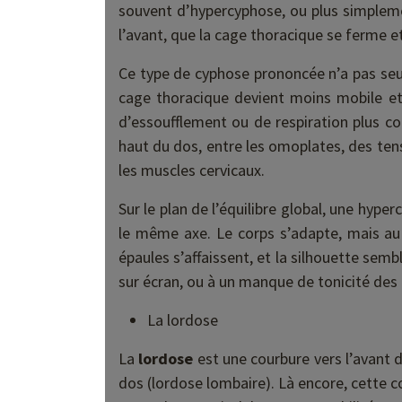
souvent d’hypercyphose, ou plus simplemen
l’avant, que la cage thoracique se ferme e
Ce type de cyphose prononcée n’a pas seul
cage thoracique devient moins mobile et
d’essoufflement ou de respiration plus co
haut du dos, entre les omoplates, des ten
les muscles cervicaux.
Sur le plan de l’équilibre global, une hype
le même axe. Le corps s’adapte, mais au p
épaules s’affaissent, et la silhouette semb
sur écran, ou à un manque de tonicité des
La lordose
La
lordose
est une courbure vers l’avant d
dos (lordose lombaire). Là encore, cette co