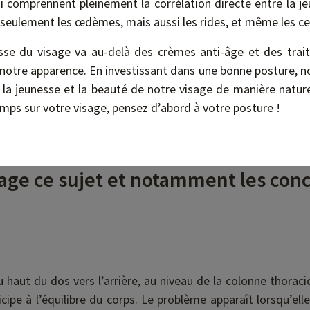
 comprennent pleinement la corrélation directe entre la jeu
 seulement les œdèmes, mais aussi les rides, et même les ce
esse du visage va au-delà des crèmes anti-âge et des tra
 notre apparence. En investissant dans une bonne posture, 
la jeunesse et la beauté de notre visage de manière naturel
mps sur votre visage, pensez d’abord à votre posture !
ge ce sujet et notamment les conc
haut du dos vers l’arrière, au niveau de la colonne thorac
cipe à l’équilibre du corps. Le problème apparaît lorsqu’ell