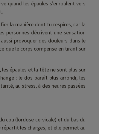
rve quand les épaules s’enroulent vers
t.
er la manière dont tu respires, car la
es personnes décrivent une sensation
t aussi provoquer des douleurs dans le
ce que le corps compense en tirant sur
 les épaules et la tête ne sont plus sur
ange : le dos paraît plus arrondi, les
tarité, au stress, à des heures passées
du cou (lordose cervicale) et du bas du
 répartit les charges, et elle permet au