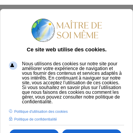
Panier
Saisir partie du titre
Filtre
Effacer
Afficher #
L'Importance de la Posture pour la
Jeunesse du Visage : Au-Delà des
poches sous les yeux et des rides
Rides du décolleté : comment les
enlever naturellement (avant /
après sans injection)