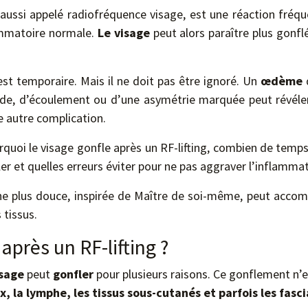
ussi appelé radiofréquence visage, est une réaction fréque
ammatoire normale.
Le visage
peut alors paraître plus gonfl
st temporaire. Mais il ne doit pas être ignoré. Un
œdème
q
e, d’écoulement ou d’une asymétrie marquée peut révéler u
 autre complication.
quoi le visage gonfle après un RF-lifting, combien de temp
er et quelles erreurs éviter pour ne pas aggraver l’inflammat
 plus douce, inspirée de Maître de soi-même, peut accomp
 tissus.
après un RF-lifting ?
sage
peut
gonfler
pour plusieurs raisons. Ce gonflement n’
x, la lymphe, les tissus sous-cutanés et parfois les fasci