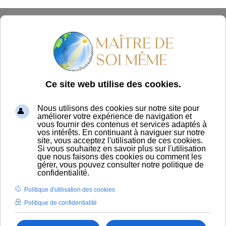
Panier
Un
visage gonflé
au
réveil
peut donner l’impression
d’avoir
les traits épaissis, les paupières lourdes, les
joues plus pleines, le menton moins net ou l’ovale
du visage moins dessiné.
Cette sensation de
visage
“bouffi”
est fréquente, surtout après une mauvaise
nuit, un repas trop salé, de l’alcool, du stress ou une
période de fatigue.
Dans la majorité des cas, l’œdème du visage est lié à
une rétention d’eau temporaire, à une microcirculation
ralentie ou à un drainage lymphatique insuffisant. Les