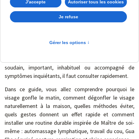
liquides stagnent davantage dans les tissus mous du
visage, en particulier sous les yeux, sur les joues et
autour du menton.
Mais
un gonflement du visage
peut aussi, dans
certains cas, révéler un problème médical : allergie,
inflammation, infection, trouble hormonal, problème
rénal, hépatique ou circulatoire. Si le gonflement est
soudain, important, inhabituel ou accompagné de
symptômes inquiétants, il faut consulter rapidement.
Dans ce guide, vous allez comprendre pourquoi le
visage gonfle le matin, comment dégonfler le visage
naturellement à la maison, quelles méthodes éviter,
quels gestes donnent un effet rapide et comment
installer une routine durable inspirée de Maître de soi-
même : automassage lymphatique, travail du cou, Gua